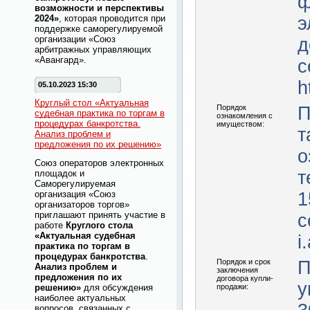
ф
возможности и перспективы
2024»
, которая проводится при
э
поддержке саморегулируемой
организации «Союз
д
арбитражных управляющих
«Авангард».
с
h
05.10.2023 15:30
Круглый стол «Актуальная
Порядок
П
судебная практика по торгам в
ознакомления с
процедурах банкротства.
имуществом:
т
Анализ проблем и
предложения по их решению»
о
Союз операторов электронных
т
площадок и
Саморегулируемая
организация «Союз
1
организаторов торгов»
приглашают принять участие в
с
работе
Круглого стола
«Актуальная судебная
i
практика по торгам в
процедурах банкротства
.
Порядок и срок
П
Анализ проблем и
заключения
предложения по их
договора купли-
у
решению»
для обсуждения
продажи:
наиболее актуальных
вопросов, связанных с