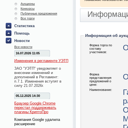
Аукционы
Конкурсы
Информаци
Публичные предложения
Все торги
Статистика
Помощь
Информация об аук
Новости
Форма торга по
О
Все новости
составу
участников:
16.07.2026 11:05
Изменения в регламенте УЭТП
ЗАО "УЭТП" уведомляет о
внесении изменений и
Форма
О
дополнений в Регламент:
представления
п.7.1. Изменения вступят в
предложений о
цене:
силу 21.07.2026г.
Наименование:
Г
05.12.2025 14:30
р
Браузер Google Chrome
перестал поддерживать
О
плагины КриптоПро
Мце
Компания Google удалила
расширение
Гора»