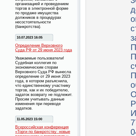
3
организацией и проведением
д
торгов в электронной форме
по продаже имущества
о
должников в процедурах
несостоятельности
с
(банкротства).
з
10.07.2023 16:05
П
Определение Верховного
Суда РФ от 29 июня 2023 года
П
Уважаемые пользователи!
Судебная коллегия по
с
экономическим спорам
Верховного Суда РФ вынесла
П
определение от 29 июня 2023
года, в котором разъяснила,
о
что единственному участнику
торгов, как и их победителю,
О
задаток возврату не подлежит.
Просим учитывать данные
Р
изменения при переводе
задатков.
И
11.05.2023 15:00
7
Всероссийская конференция
0
«Торги по банкротству: новые