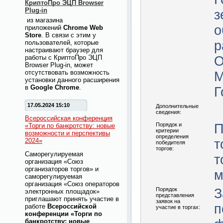
КриптоПро ЭЦП Browser
Plug-in
з
из магазина
о
приложений
Chrome Web
Store
. В связи с этим у
ра
пользователей, которые
настраивают браузер для
работы с КриптоПро ЭЦП
О
Browser Plug-in, может
отсутствовать возможность
Мце
установки данного расширения
в
Google Chrome
.
Г
17.05.2024 15:10
Дополнительные
сведения:
Всероссийская конференция
Порядок и
П
«Торги по банкротству: новые
критерии
возможности и перспективы
определения
2024»
т
победителя
торгов:
Саморегулируемая
т
организация «Союз
организаторов торгов» и
м
саморегулируемая
организация «Союз операторов
Порядок
З
электронных площадок»
представления
приглашают принять участие в
заявок на
п
работе
Всероссийской
участие в торгах:
конференции «Торги по
банкротству: новые