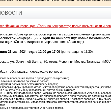
новости
оссийская конференция «Торги по банкротству: новые возможности и пе
низация «Союз организаторов торгов» и саморегулируемая организаци
оссийской конференции «Торги по банкротству: новые возможности
анизации «Союз арбитражных управляющих «Авангард».
ия: 21 мая 2024 года с 12:00 до 17:00
(регистрация с 11.30).
 Москва, ул. Земляной Вал, д. 70, отель Мовенпик Москва Таганская
 будут обсуждаться следующие вопросы:
азатели проведения торгов в процедурах банкротства;
поиска инвесторов до запуска торгов;
нструмент повышения эффективности продаж;
 к продаже: формирование лотов, учет и специфика особенностей имущества (как избе
 в конкурсную массу и реализации виртуальных активов;
й ВС (преимущественное право, удержание задатка единственного участника, одобрение
ительной практики рассмотрения споров по передаче прав требования должника по от
я участия в торгах. Анализ судебной практики оплаты и возврата задатков, в том числ
лечения арбитражными управляющими организаторов торгов для целей поиска инвест
даж;
анные с проведением торгов и участием в торгах.