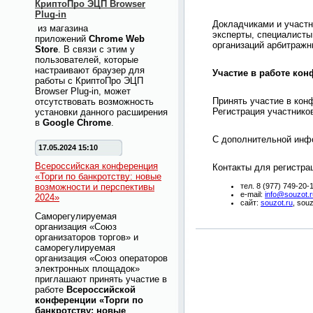
КриптоПро ЭЦП Browser
Plug-in
Докладчиками и участн
из магазина
эксперты, специалисты
приложений
Chrome Web
организаций арбитражн
Store
. В связи с этим у
пользователей, которые
настраивают браузер для
Участие в работе кон
работы с КриптоПро ЭЦП
Browser Plug-in, может
Принять участие в кон
отсутствовать возможность
Регистрация участников 
установки данного расширения
в
Google Chrome
.
С дополнительной инфо
17.05.2024 15:10
Всероссийская конференция
Контакты для регистра
«Торги по банкротству: новые
возможности и перспективы
тел. 8 (977) 749-20-
e-mail:
info@souzot.r
2024»
сайт:
souzot.ru
, sou
Саморегулируемая
организация «Союз
организаторов торгов» и
саморегулируемая
организация «Союз операторов
электронных площадок»
приглашают принять участие в
работе
Всероссийской
конференции «Торги по
банкротству: новые