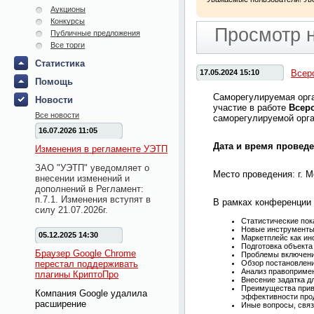
Аукционы
Конкурсы
Просмотр 
Публичные предложения
Все торги
Статистика
17.05.2024 15:10
Всер
Помощь
Саморегулируемая орга
Новости
участие в работе
Всер
Все новости
саморегулируемой орг
16.07.2026 11:05
Дата и время проведен
Изменения в регламенте УЭТП
ЗАО "УЭТП" уведомляет о
Место проведения: г.
внесении изменений и
дополнений в Регламент:
п.7.1. Изменения вступят в
В рамках конференции
силу 21.07.2026г.
Статистические пок
Новые инструменты 
05.12.2025 14:30
Маркетплейс как и
Подготовка объекта
Браузер Google Chrome
Проблемы включения
перестал поддерживать
Обзор постановлени
Анализ правопримен
плагины КриптоПро
Внесение задатка дл
Преимущества прив
Компания Google удалила
эффективности про
расширение
Иные вопросы, связ