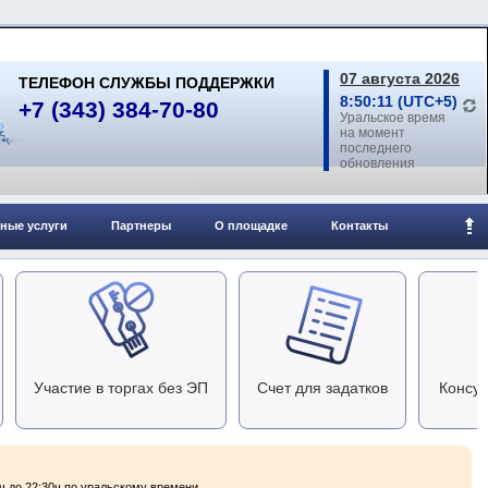
07 августа 2026
ТЕЛЕФОН СЛУЖБЫ ПОДДЕРЖКИ
8:50:11 (UTC+5)
+7 (343) 384-70-80
Уральское время
на момент
последнего
обновления
ные услуги
Партнеры
О площадке
Контакты
Участие в торгах без ЭП
Счет для задатков
Консул
ч до 22:30ч по уральскому времени.