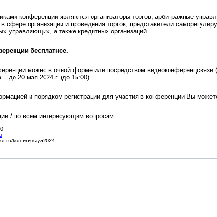
иками конференции являются организаторы торгов, арбитражные управл
 в сфере организации и проведения торгов, представители саморегули
ых управляющих, а также кредитных организаций.
ференции бесплатное.
ференции можно в очной форме или посредством видеоконференцсвязи (
– до 20 мая 2024 г. (до 15:00).
рмацией и порядком регистрации для участия в конференции Вы можете
ции / по всем интересующим вопросам:
10
u
zot.ru/konferenciya2024