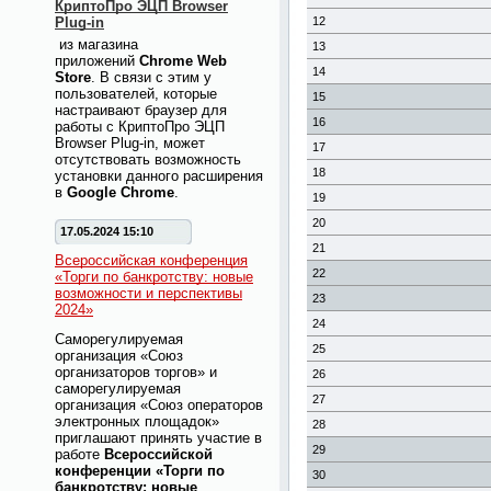
КриптоПро ЭЦП Browser
Plug-in
12
из магазина
13
приложений
Chrome Web
14
Store
. В связи с этим у
пользователей, которые
15
настраивают браузер для
16
работы с КриптоПро ЭЦП
Browser Plug-in, может
17
отсутствовать возможность
18
установки данного расширения
в
Google Chrome
.
19
20
17.05.2024 15:10
21
Всероссийская конференция
22
«Торги по банкротству: новые
возможности и перспективы
23
2024»
24
Саморегулируемая
25
организация «Союз
организаторов торгов» и
26
саморегулируемая
27
организация «Союз операторов
электронных площадок»
28
приглашают принять участие в
29
работе
Всероссийской
конференции «Торги по
30
банкротству: новые