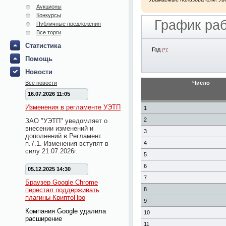
Аукционы
Конкурсы
График ра
Публичные предложения
Все торги
Статистика
Год
:
(*)
Помощь
Новости
Все новости
Число
16.07.2026 11:05
Изменения в регламенте УЭТП
1
2
ЗАО "УЭТП" уведомляет о
внесении изменений и
3
дополнений в Регламент:
п.7.1. Изменения вступят в
4
силу 21.07.2026г.
5
6
05.12.2025 14:30
7
Браузер Google Chrome
перестал поддерживать
8
плагины КриптоПро
9
Компания Google удалила
10
расширение
11