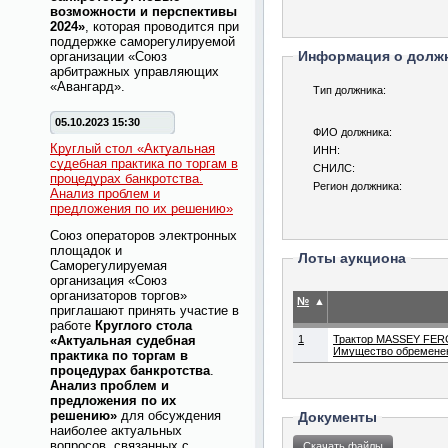
возможности и перспективы
2024»
, которая проводится при
поддержке саморегулируемой
Информация о долж
организации «Союз
арбитражных управляющих
«Авангард».
Тип должника:
05.10.2023 15:30
ФИО должника:
Круглый стол «Актуальная
ИНН:
судебная практика по торгам в
СНИЛС:
процедурах банкротства.
Регион должника:
Анализ проблем и
предложения по их решению»
Союз операторов электронных
площадок и
Лоты аукциона
Саморегулируемая
организация «Союз
организаторов торгов»
№
▲
приглашают принять участие в
работе
Круглого стола
«Актуальная судебная
1
Трактор MASSEY FERG
Имущество обременен
практика по торгам в
процедурах банкротства
.
Анализ проблем и
предложения по их
решению»
для обсуждения
Документы
наиболее актуальных
вопросов, связанных с