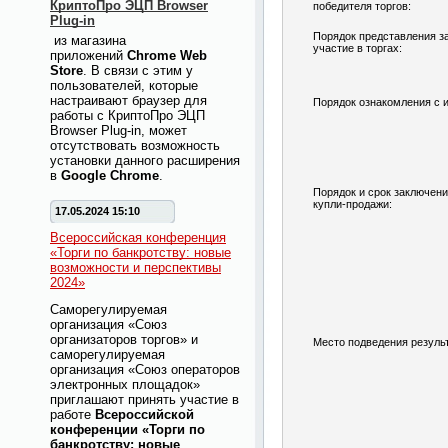
КриптоПро ЭЦП Browser
победителя торгов:
Plug-in
Порядок представления з
из магазина
участие в торгах:
приложений
Chrome Web
Store
. В связи с этим у
пользователей, которые
настраивают браузер для
Порядок ознакомления с 
работы с КриптоПро ЭЦП
Browser Plug-in, может
отсутствовать возможность
установки данного расширения
в
Google Chrome
.
Порядок и срок заключени
купли-продажи:
17.05.2024 15:10
Всероссийская конференция
«Торги по банкротству: новые
возможности и перспективы
2024»
Саморегулируемая
организация «Союз
организаторов торгов» и
Место подведения результ
саморегулируемая
организация «Союз операторов
электронных площадок»
приглашают принять участие в
работе
Всероссийской
конференции «Торги по
банкротству: новые