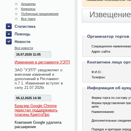
Аукционы
Конкурсы
Извещение 
Публичные предложения
Все торги
Статистика
Помощь
Организатор торгов
Новости
Сокращенное наименован
Все новости
Адрес сайта:
16.07.2026 11:05
Контактное лицо орг
Изменения в регламенте УЭТП
ЗАО "УЭТП" уведомляет о
Ф.И.О.:
внесении изменений и
Телефон:
дополнений в Регламент:
п.7.1. Изменения вступят в
силу 21.07.2026г.
Информация об аук
Форма торга по составу у
05.12.2025 14:30
Форма представления пре
Браузер Google Chrome
цене:
перестал поддерживать
Наименование:
плагины КриптоПро
Дополнительные сведения
Компания Google удалила
расширение
Порядок и критерии опре