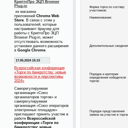
КриптоПро ЭЦП Browser
Plug-in
Форма торга по составу
участников:
из магазина
приложений
Chrome Web
Наименование:
Store
. В связи с этим у
пользователей, которые
настраивают браузер для
работы с КриптоПро ЭЦП
Browser Plug-in, может
отсутствовать возможность
установки данного расширения
Дополнительные сведения
в
Google Chrome
.
17.05.2024 15:10
Всероссийская конференция
«Торги по банкротству: новые
Порядок и критерии
возможности и перспективы
определения победителя
2024»
торгов:
Саморегулируемая
организация «Союз
организаторов торгов» и
саморегулируемая
организация «Союз операторов
электронных площадок»
Порядок представления
приглашают принять участие в
заявок на участие в торга
работе
Всероссийской
конференции «Торги по
банкротству: новые