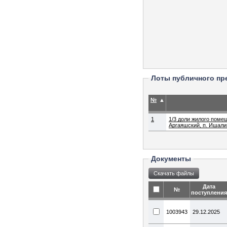
Лоты публичного пр
№
▲
1
1/3 доли жилого помещ
Аргаяшский, п. Ишалино
Документы
Дата
№
поступления
1003943
29.12.2025